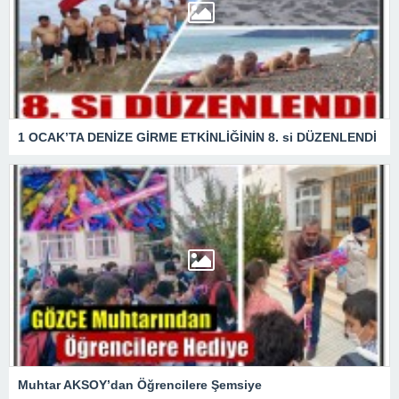
1 OCAK’TA DENİZE GİRME ETKİNLİĞİNİN 8. si DÜZENLENDİ
Muhtar AKSOY’dan Öğrencilere Şemsiye