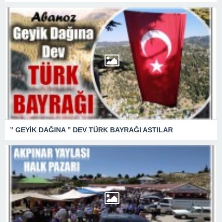
” GEYİK DAĞINA ” DEV TÜRK BAYRAĞI ASTILAR