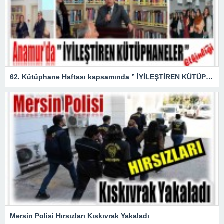
62. Kütüphane Haftası kapsamında ” İYİLEŞTİREN KÜTÜPHANELER ” etkinliği düzenlendi.
Mersin Polisi Hırsızları Kıskıvrak Yakaladı