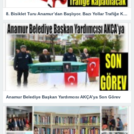
8. Bisiklet Turu Anamur’dan Başlıyor. Bazı Yollar Trafiğe Kapatılacak
Anamur Belediye Başkan Yardımcısı AKÇA’ya Son Görev