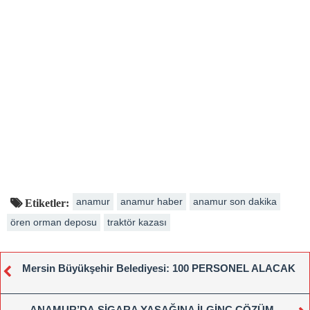
anamur
anamur haber
anamur son dakika
Etiketler:
ören orman deposu
traktör kazası
Mersin Büyükşehir Belediyesi: 100 PERSONEL ALACAK
ANAMUR’DA,SİGARA YASAĞINA İLGİNÇ ÇÖZÜM