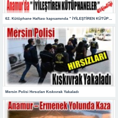
62. Kütüphane Haftası kapsamında ” İYİLEŞTİREN KÜTÜPHANELER ” etkinliği düzenlendi.
Mersin Polisi Hırsızları Kıskıvrak Yakaladı