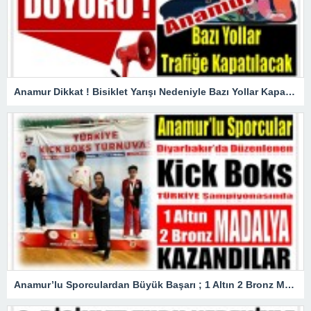
Anamur Dikkat ! Bisiklet Yarışı Nedeniyle Bazı Yollar Kapanacak
Anamur’lu Sporculardan Büyük Başarı ; 1 Altın 2 Bronz Madalya Kazandılar