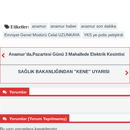
anamur
anamur haber
anamur son dakika
Etiketler:
Emniyet Genel Müdürü Celal UZUNKAYA
YKS ye polis yetiştirdi
Anamur’da,Pazartesi Günü 3 Mahallede Elektrik Kesintisi
SAĞLIK BAKANLIĞINDAN ”KENE” UYARISI
Yorumlar
Yorumlar (Yorum Yapılmamış)
Bu yazı yorumlara kapatılmıştır.