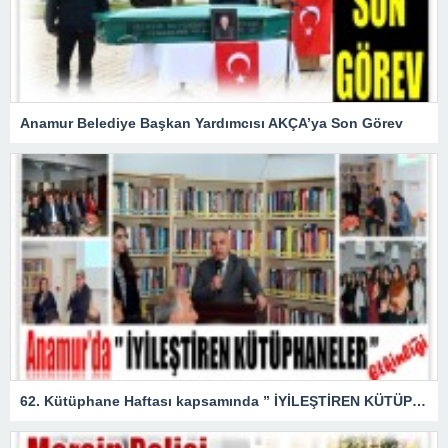
Anamur Belediye Başkan Yardımcısı AKÇA’ya Son Görev
62. Kütüphane Haftası kapsamında ” İYİLEŞTİREN KÜTÜPHANELER ” etkinliği düzenlendi.