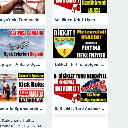
Antalya’daki Turnuvada Şampiyon Anamur’dan
Valilikten Kritik Uyarı ; Hava Sıcaklığı Hissedilir Derecede Azalacak!
Gazipaşa – Ankara Uçak Seferleri Başladı
Dikkat ! Fırtına Bölgemizde Etkili Olacak
Anamur’lu Sporculardan Büyük Başarı ; 1 Altın 2 Bronz Madalya Kazandılar
8. Bisiklet Turu Anamur’dan Başlıyor. Bazı Yollar Trafiğe Kapatılacak