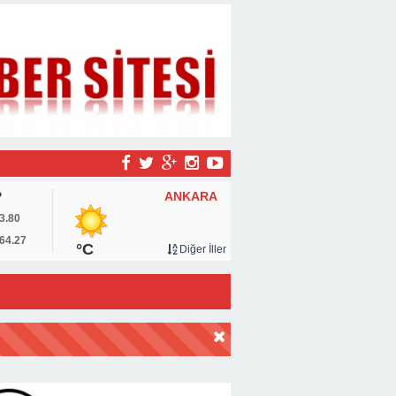
ANKARA
P
3.80
64.27
°C
Diğer İller