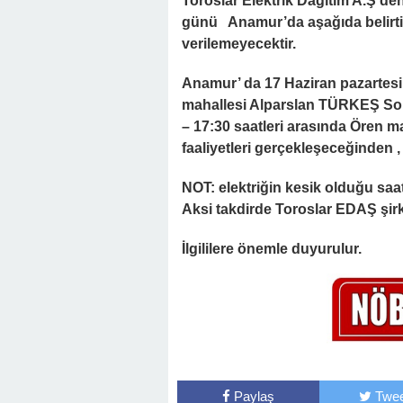
Toroslar Elektrik Dağıtım A.Ş’de
günü Anamur’da aşağıda belirtil
verilemeyecektir.
Anamur’ da
17 Haziran pazartesi
mahallesi Alparslan TÜRKEŞ Sok
– 17:30 saatleri arasında Ören m
faaliyetleri gerçekleşeceğinden ,
NOT: elektriğin kesik olduğu saatl
Aksi takdirde Toroslar EDAŞ şir
İlgililere önemle duyurulur.
Paylaş
Twee