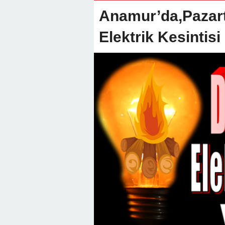
22:01 -
Anamur Milli Eğitimde Göre
Anamur’da,Pazart
Elektrik Kesintisi