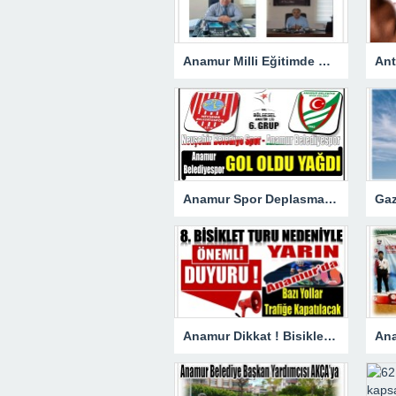
Anamur Milli Eğitimde Görev Değişimi : Hasan DOĞAN Atandı
Anamur Spor Deplasmanda Gol Oldu Yağdı!
Anamur Dikkat ! Bisiklet Yarışı Nedeniyle Bazı Yollar Kapanacak