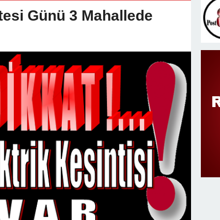
v Değişimi : Hasan DOĞAN Atandı
esi Günü 3 Mahallede