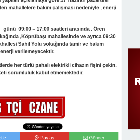
n yapılan açıklamaya göre,17 Haziran pazartesi
en mahallelere bakım çalışması nedeniyle , enerji
günü 09:00 – 17:00 saatleri arasında , Ören
ağında ,Köprübaşı mahallesinde ve ayrıca 09:30
ahallesi Sahil Yolu sokağında tamir ve bakım
 enerji verilemeyecektir.
erde her türlü pahalı elektrikli cihazın fişini çekin.
keti sorumluluk kabul etmemektedir.
tle
Paylaş
Gönder