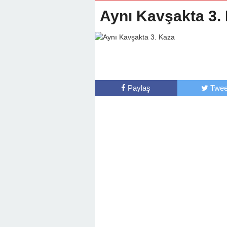
22:01 -
Anamur Milli Eğitimde Göre
Aynı Kavşakta 3.
Paylaş
Twee