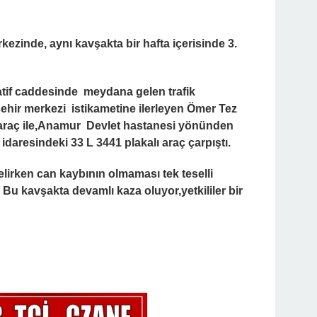
rkezinde, aynı kavşakta bir hafta içerisinde 3.
tif caddesinde meydana gelen trafik
hir merkezi istikametine ilerleyen Ömer Tez
 araç ile,Anamur Devlet hastanesi yönünden
daresindeki 33 L 3441 plakalı araç çarpıştı.
rken can kaybının olmaması tek teselli
Bu kavşakta devamlı kaza oluyor,yetkililer bir