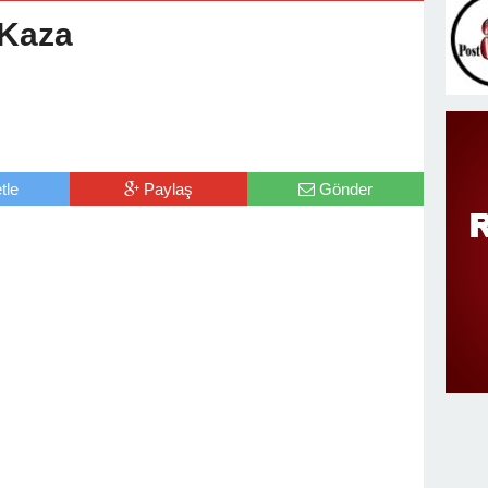
v Değişimi : Hasan DOĞAN Atandı
 Kaza
tle
Paylaş
Gönder