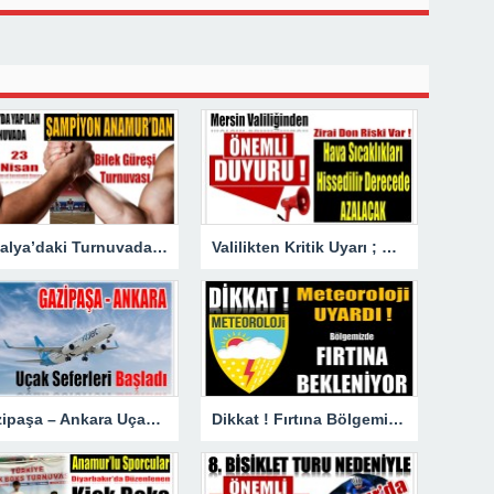
Antalya’daki Turnuvada Şampiyon Anamur’dan
Valilikten Kritik Uyarı ; Hava Sıcaklığı Hissedilir Derecede Azalacak!
Gazipaşa – Ankara Uçak Seferleri Başladı
Dikkat ! Fırtına Bölgemizde Etkili Olacak