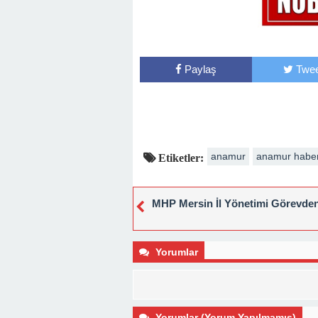
Paylaş
Twee
anamur
anamur habe
Etiketler:
MHP Mersin İl Yönetimi Görevden
Yorumlar
Yorumlar (Yorum Yapılmamış)