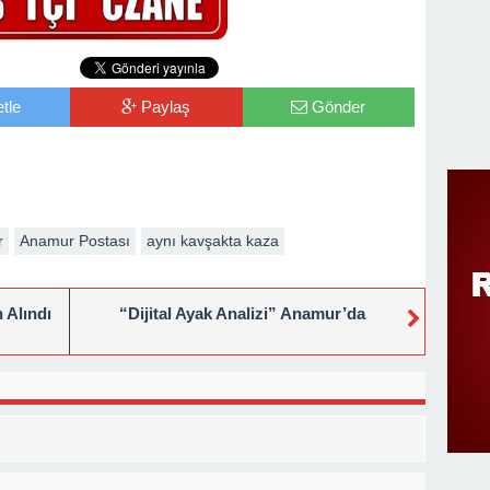
tle
Paylaş
Gönder
r
Anamur Postası
aynı kavşakta kaza
 Alındı
“Dijital Ayak Analizi” Anamur’da