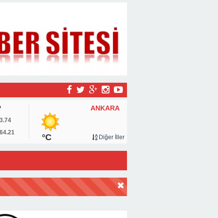
ANKARA
P
3.74
64.21
°C
Diğer İller