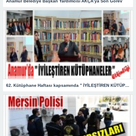
Anamur Belediye Başkan Yardımcısı AKÇA’ya Son Görev
62. Kütüphane Haftası kapsamında ” İYİLEŞTİREN KÜTÜPHANELER ” etkinliği düzenlendi.