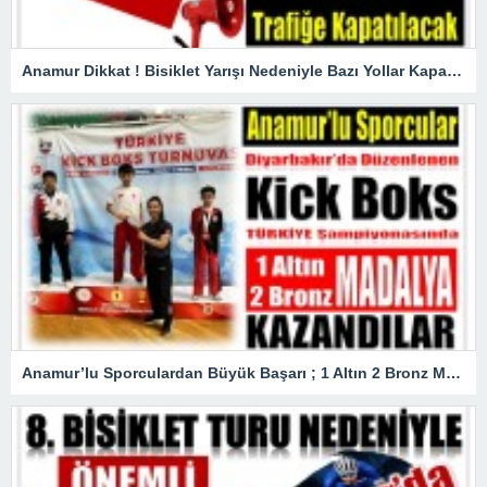
Anamur Dikkat ! Bisiklet Yarışı Nedeniyle Bazı Yollar Kapanacak
Anamur’lu Sporculardan Büyük Başarı ; 1 Altın 2 Bronz Madalya Kazandılar