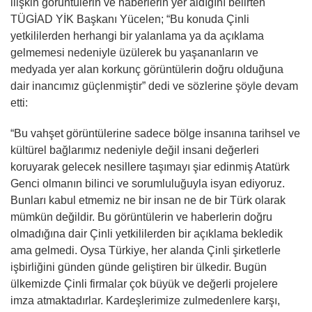
ilişkin görüntülerin ve haberlerin yer aldığını belirten
TÜGİAD YİK Başkanı Yücelen; “Bu konuda Çinli
yetkililerden herhangi bir yalanlama ya da açıklama
gelmemesi nedeniyle üzülerek bu yaşananların ve
medyada yer alan korkunç görüntülerin doğru olduğuna
dair inancımız güçlenmiştir” dedi ve sözlerine şöyle devam
etti:
“Bu vahşet görüntülerine sadece bölge insanına tarihsel ve
kültürel bağlarımız nedeniyle değil insani değerleri
koruyarak gelecek nesillere taşımayı şiar edinmiş Atatürk
Genci olmanın bilinci ve sorumluluğuyla isyan ediyoruz.
Bunları kabul etmemiz ne bir insan ne de bir Türk olarak
mümkün değildir. Bu görüntülerin ve haberlerin doğru
olmadığına dair Çinli yetkililerden bir açıklama bekledik
ama gelmedi. Oysa Türkiye, her alanda Çinli şirketlerle
işbirliğini günden günde geliştiren bir ülkedir. Bugün
ülkemizde Çinli firmalar çok büyük ve değerli projelere
imza atmaktadırlar. Kardeşlerimize zulmedenlere karşı,