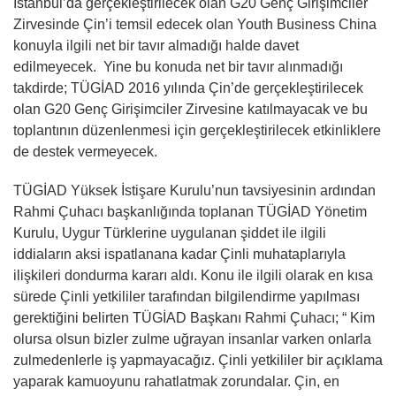
İstanbul’da gerçekleştirilecek olan G20 Genç Girişimciler
Zirvesinde Çin’i temsil edecek olan Youth Business China
konuyla ilgili net bir tavır almadığı halde davet
edilmeyecek. Yine bu konuda net bir tavır alınmadığı
takdirde; TÜGİAD 2016 yılında Çin’de gerçekleştirilecek
olan G20 Genç Girişimciler Zirvesine katılmayacak ve bu
toplantının düzenlenmesi için gerçekleştirilecek etkinliklere
de destek vermeyecek.
TÜGİAD Yüksek İstişare Kurulu’nun tavsiyesinin ardından
Rahmi Çuhacı başkanlığında toplanan TÜGİAD Yönetim
Kurulu, Uygur Türklerine uygulanan şiddet ile ilgili
iddiaların aksi ispatlanana kadar Çinli muhataplarıyla
ilişkileri dondurma kararı aldı. Konu ile ilgili olarak en kısa
sürede Çinli yetkililer tarafından bilgilendirme yapılması
gerektiğini belirten TÜGİAD Başkanı Rahmi Çuhacı; “ Kim
olursa olsun bizler zulme uğrayan insanlar varken onlarla
zulmedenlerle iş yapmayacağız. Çinli yetkililer bir açıklama
yaparak kamuoyunu rahatlatmak zorundalar. Çin, en