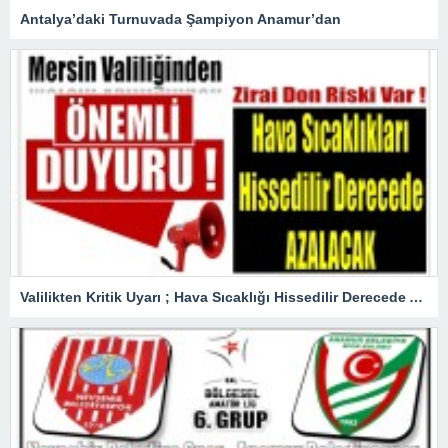
Antalya’daki Turnuvada Şampiyon Anamur’dan
Valilikten Kritik Uyarı ; Hava Sıcaklığı Hissedilir Derecede Azalacak!