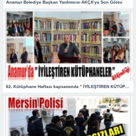
Anamur Belediye Başkan Yardımcısı AKÇA’ya Son Görev
62. Kütüphane Haftası kapsamında ” İYİLEŞTİREN KÜTÜPHANELER ” etkinliği düzenlendi.