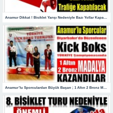
Anamur Dikkat ! Bisiklet Yarışı Nedeniyle Bazı Yollar Kapanacak
Anamur’lu Sporculardan Büyük Başarı ; 1 Altın 2 Bronz Madalya Kazandılar