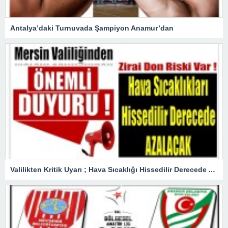
Antalya’daki Turnuvada Şampiyon Anamur’dan
Valilikten Kritik Uyarı ; Hava Sıcaklığı Hissedilir Derecede Azalacak!