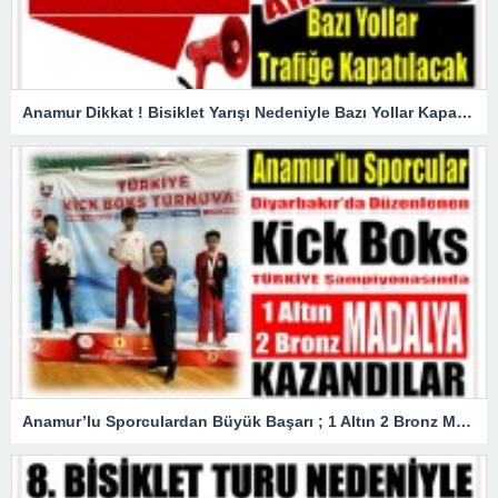
Anamur Dikkat ! Bisiklet Yarışı Nedeniyle Bazı Yollar Kapanacak
Anamur’lu Sporculardan Büyük Başarı ; 1 Altın 2 Bronz Madalya Kazandılar