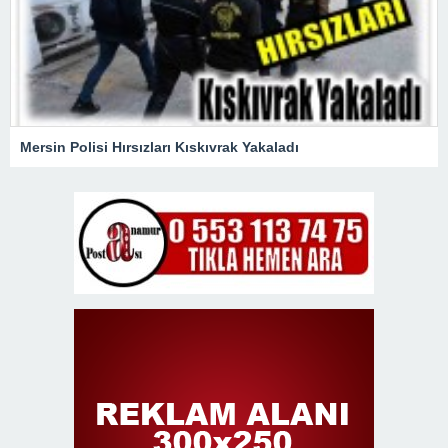
Mersin Polisi Hırsızları Kıskıvrak Yakaladı