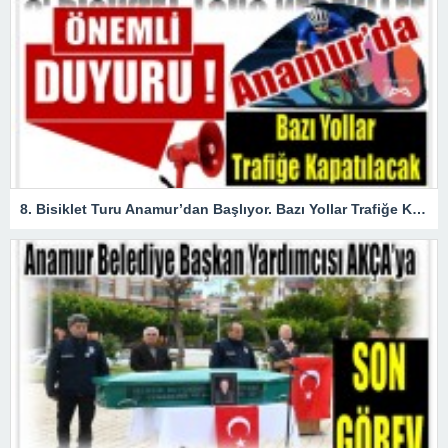
8. Bisiklet Turu Anamur’dan Başlıyor. Bazı Yollar Trafiğe Kapatılacak