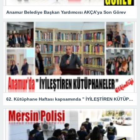
Anamur Belediye Başkan Yardımcısı AKÇA’ya Son Görev
62. Kütüphane Haftası kapsamında ” İYİLEŞTİREN KÜTÜPHANELER ” etkinliği düzenlendi.