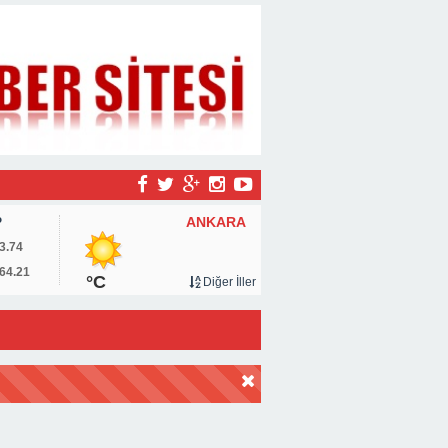
ANKARA
P
3.74
64.21
°C
Diğer İller