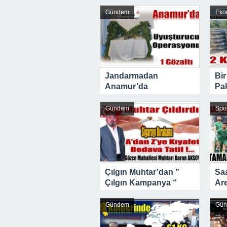
22:01 -
Anamur Milli Eğitimde Göre
Gündem
Eko
Jandarmadan
Bir
Anamur’da
Pa
Uyuşturucu
Bo
Operasyonu
Şah
Gündem
Spo
Çılgın Muhtar’dan ”
Saa
Çılgın Kampanya “
Ar
Bu
Gündem
Gü