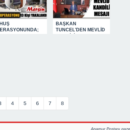
HUŞ
BAŞKAN
ERASYONUNDA;
TUNCEL’DEN MEVLİD
Ayrı Adreste 13
KANDİLİ MESAJI
heli Şahıs
kalandı
3
4
5
6
7
8
Anamur Postası gazet