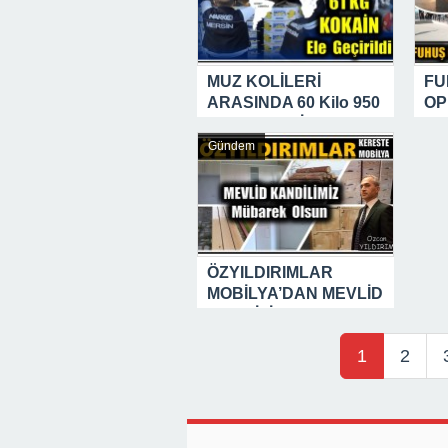
MUZ KOLİLERİ
FU
ARASINDA 60 Kilo 950
OP
Gram KOKAİN ELE
13 
GEÇİRİLDİ
Şüp
Gündem
Ya
ÖZYILDIRIMLAR
MOBİLYA’DAN MEVLİD
KANDİLİ MESAJI
1
2