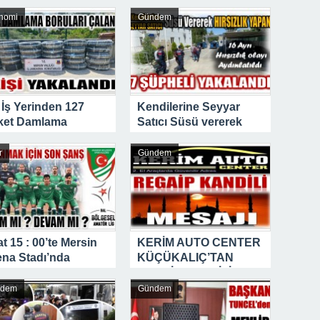
v Değişimi : Hasan DOĞAN Atandı
nomi
Gündem
 İş Yerinden 127
Kendilerine Seyyar
ket Damlama
Satıcı Süsü vererek
rusunu Çalan
Hırsızlık yapan 7
ıslar Yakalandı
Şüpheli Yakalandı
r
Gündem
t 15 : 00’te Mersin
KERİM AUTO CENTER
ena Stadı’nda
KÜÇÜKALIÇ’TAN
luşalım
REGAİP KANDİLİ
MESAJI￼
ndem
Gündem