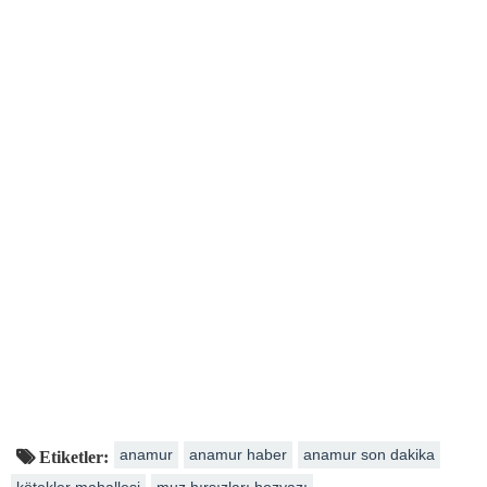
anamur
anamur haber
anamur son dakika
Etiketler:
kötekler mahallesi
muz hırsızları bozyazı