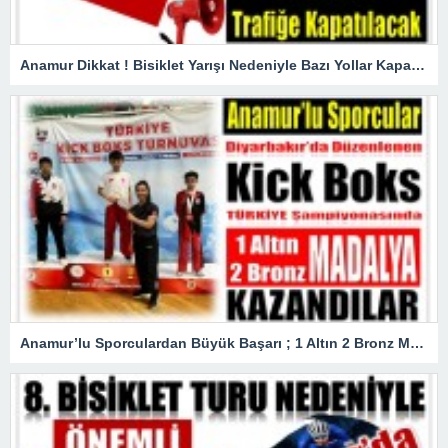
Anamur Dikkat ! Bisiklet Yarışı Nedeniyle Bazı Yollar Kapanacak
Anamur’lu Sporculardan Büyük Başarı ; 1 Altın 2 Bronz Madalya Kazandılar