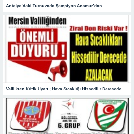
Antalya’daki Turnuvada Şampiyon Anamur’dan
Valilikten Kritik Uyarı ; Hava Sıcaklığı Hissedilir Derecede Azalacak!