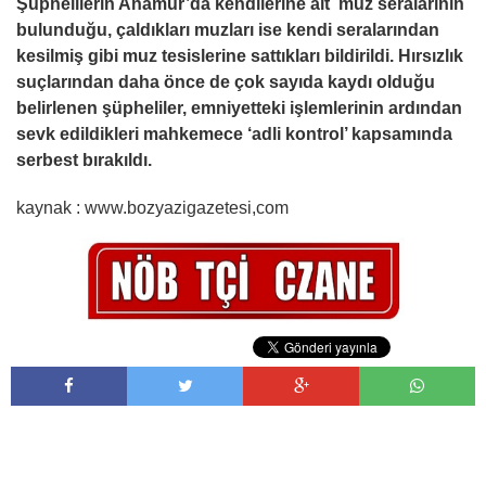
Şüphelilerin Anamur’da kendilerine ait muz seralarının
bulunduğu, çaldıkları muzları ise kendi seralarından
kesilmiş gibi muz tesislerine sattıkları bildirildi. Hırsızlık
suçlarından daha önce de çok sayıda kaydı olduğu
belirlenen şüpheliler, emniyetteki işlemlerinin ardından
sevk edildikleri mahkemece ‘adli kontrol’ kapsamında
serbest bırakıldı.
kaynak : www.bozyazigazetesi,com