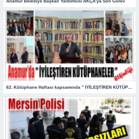
Anamur Belediye Başkan Yardımcısı AKÇA’ya Son Görev
62. Kütüphane Haftası kapsamında ” İYİLEŞTİREN KÜTÜPHANELER ” etkinliği düzenlendi.