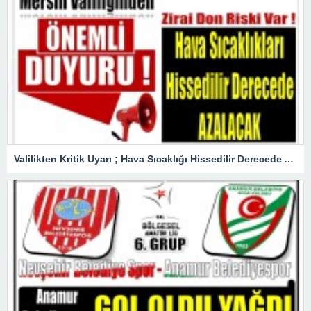
Valilikten Kritik Uyarı ; Hava Sıcaklığı Hissedilir Derecede Azalacak!