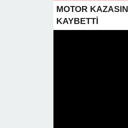
22:01 -
Anamur Milli Eğitimde Göre
MOTOR KAZASIND
KAYBETTİ