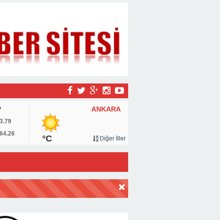
ANKARA
P
3.79
64.26
°C
Diğer İller