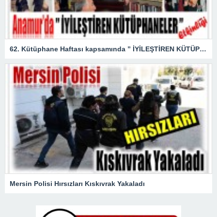
62. Kütüphane Haftası kapsamında ” İYİLEŞTİREN KÜTÜPHANELER ” etkinliği düzenlendi.
Mersin Polisi Hırsızları Kıskıvrak Yakaladı