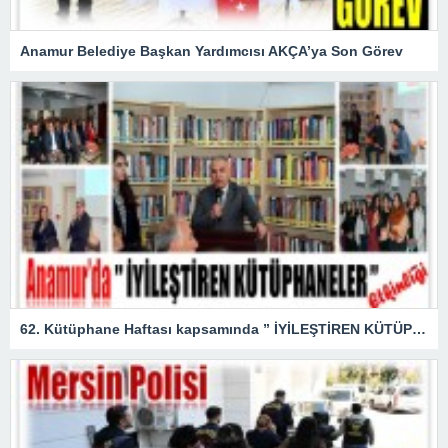
Anamur Belediye Başkan Yardımcısı AKÇA’ya Son Görev
62. Kütüphane Haftası kapsamında ” İYİLEŞTİREN KÜTÜPHANELER ” etkinliği düzenlendi.