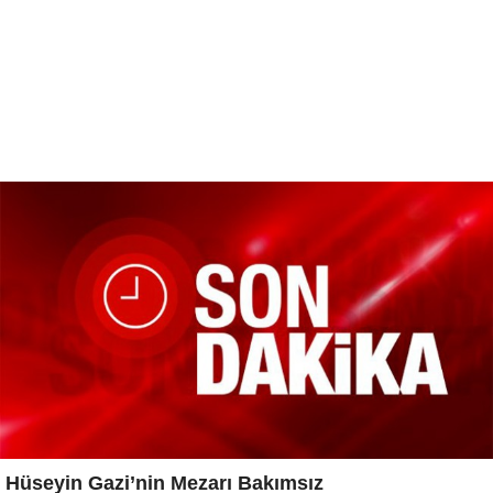
Hüseyin Gazi’nin Mezarı Bakımsız