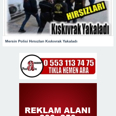
Mersin Polisi Hırsızları Kıskıvrak Yakaladı