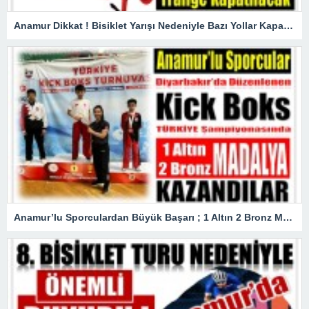
Anamur Dikkat ! Bisiklet Yarışı Nedeniyle Bazı Yollar Kapanacak
Anamur’lu Sporculardan Büyük Başarı ; 1 Altın 2 Bronz Madalya Kazandılar