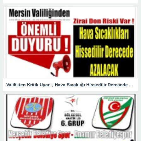
Valilikten Kritik Uyarı ; Hava Sıcaklığı Hissedilir Derecede Azalacak!