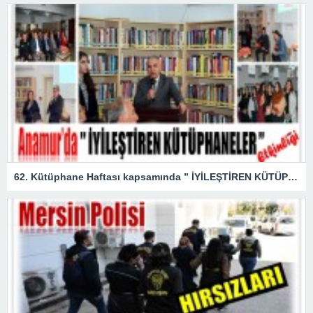
62. Kütüphane Haftası kapsamında ” İYİLEŞTİREN KÜTÜPHANELER ” etkinliği düzenlendi.