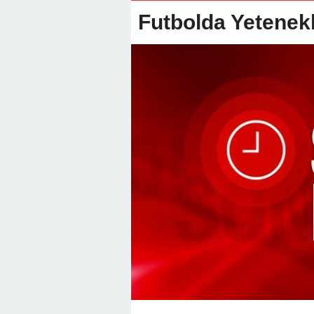
22:01 -
Anamur Milli Eğitimde Göre
Futbolda Yetenekl