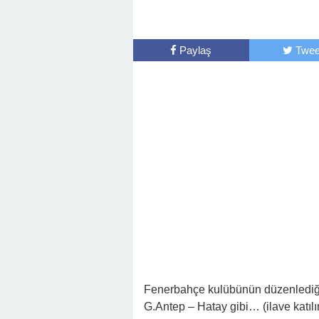
Paylaş
Twee
Fenerbahçe kulübünün düzenlediği 
G.Antep – Hatay gibi… (ilave katılım