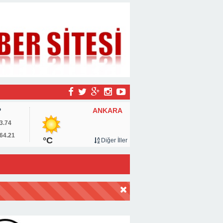
ANKARA
P
3.74
64.21
°C
Diğer İller