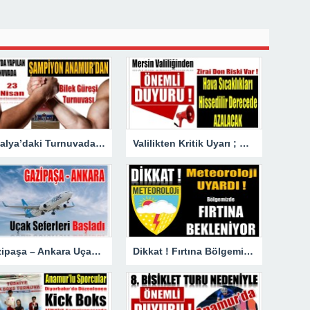
Antalya’daki Turnuvada Şampiyon Anamur’dan
Valilikten Kritik Uyarı ; Hava Sıcaklığı Hissedilir Derecede Azalacak!
Gazipaşa – Ankara Uçak Seferleri Başladı
Dikkat ! Fırtına Bölgemizde Etkili Olacak