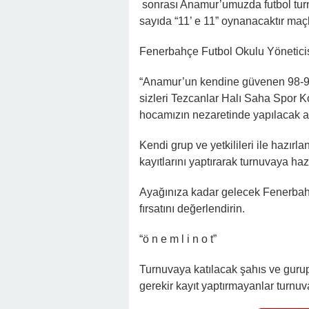
sonrası Anamur’umuzda futbol turn
sayıda “11’ e 11” oynanacaktır maçla
Fenerbahçe Futbol Okulu Yönetici
“Anamur’un kendine güvenen 98-99-
sizleri Tezcanlar Halı Saha Spor K
hocamızın nezaretinde yapılacak an
Kendi grup ve yetkilileri ile hazır
kayıtlarını yaptırarak turnuvaya hazı
Ayağınıza kadar gelecek Fenerbahç
fırsatını değerlendirin.
“ö n e m l i n o t”
Turnuvaya katılacak şahıs ve guru
gerekir kayıt yaptırmayanlar turnuv