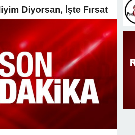
v Değişimi : Hasan DOĞAN Atandı
iyim Diyorsan, İşte Fırsat