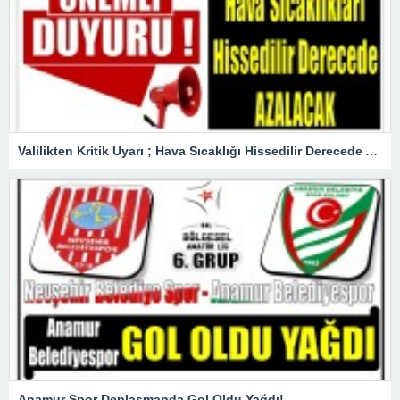
Valilikten Kritik Uyarı ; Hava Sıcaklığı Hissedilir Derecede Azalacak!
Anamur Spor Deplasmanda Gol Oldu Yağdı!