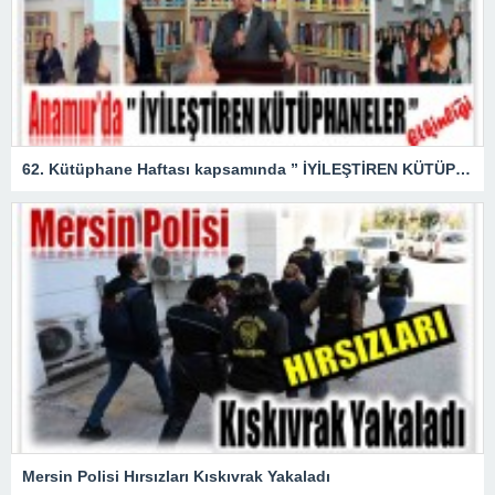
62. Kütüphane Haftası kapsamında ” İYİLEŞTİREN KÜTÜPHANELER ” etkinliği düzenlendi.
Mersin Polisi Hırsızları Kıskıvrak Yakaladı