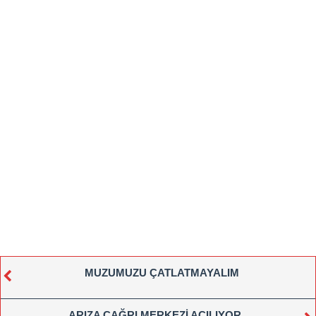
MUZUMUZU ÇATLATMAYALIM
ARIZA ÇAĞRI MERKEZİ AÇILIYOR