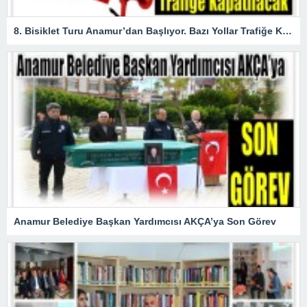
8. Bisiklet Turu Anamur’dan Başlıyor. Bazı Yollar Trafiğe Kapatılacak
Anamur Belediye Başkan Yardımcısı AKÇA’ya Son Görev