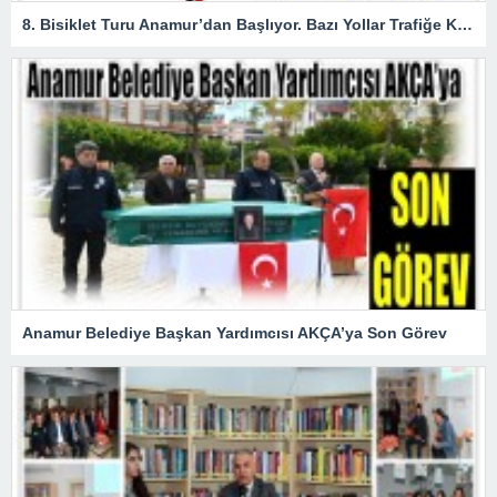
8. Bisiklet Turu Anamur’dan Başlıyor. Bazı Yollar Trafiğe Kapatılacak
Anamur Belediye Başkan Yardımcısı AKÇA’ya Son Görev