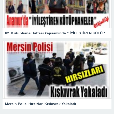
62. Kütüphane Haftası kapsamında ” İYİLEŞTİREN KÜTÜPHANELER ” etkinliği düzenlendi.
Mersin Polisi Hırsızları Kıskıvrak Yakaladı