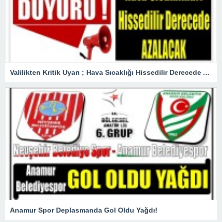
Valilikten Kritik Uyarı ; Hava Sıcaklığı Hissedilir Derecede Azalacak!
Anamur Spor Deplasmanda Gol Oldu Yağdı!