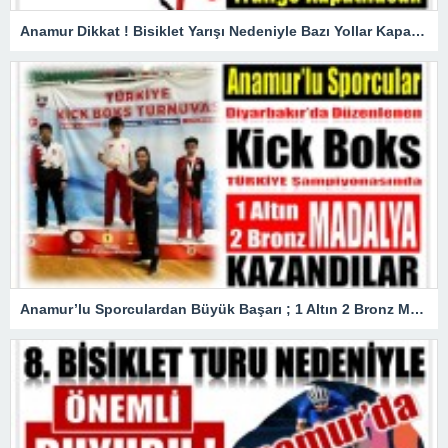
Anamur Dikkat ! Bisiklet Yarışı Nedeniyle Bazı Yollar Kapanacak
Anamur’lu Sporculardan Büyük Başarı ; 1 Altın 2 Bronz Madalya Kazandılar