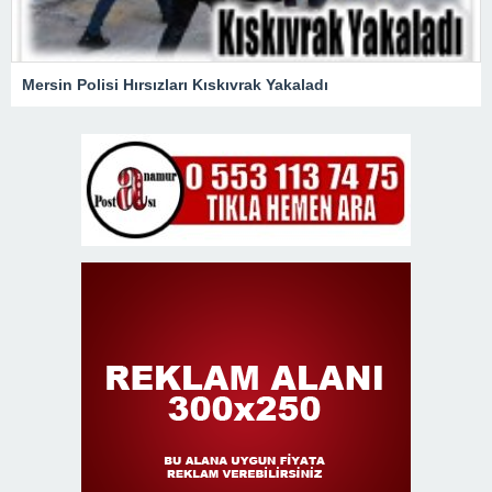
Mersin Polisi Hırsızları Kıskıvrak Yakaladı