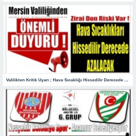
Valilikten Kritik Uyarı ; Hava Sıcaklığı Hissedilir Derecede Azalacak!