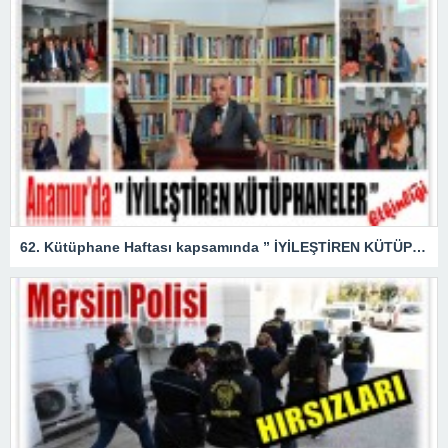
62. Kütüphane Haftası kapsamında ” İYİLEŞTİREN KÜTÜPHANELER ” etkinliği düzenlendi.