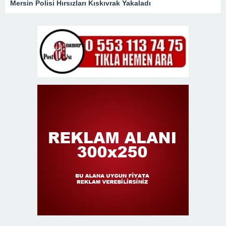
Mersin Polisi Hırsızları Kıskıvrak Yakaladı