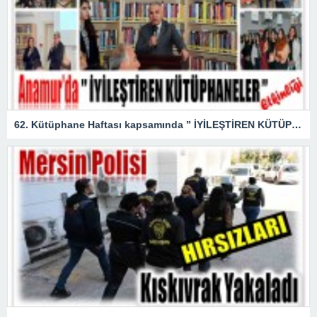
62. Kütüphane Haftası kapsamında ” İYİLEŞTİREN KÜTÜPHANELER ” etkinliği düzenlendi.