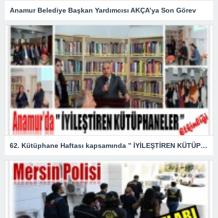
Anamur Belediye Başkan Yardımcısı AKÇA’ya Son Görev
62. Kütüphane Haftası kapsamında ” İYİLEŞTİREN KÜTÜPHANELER ” etkinliği düzenlendi.