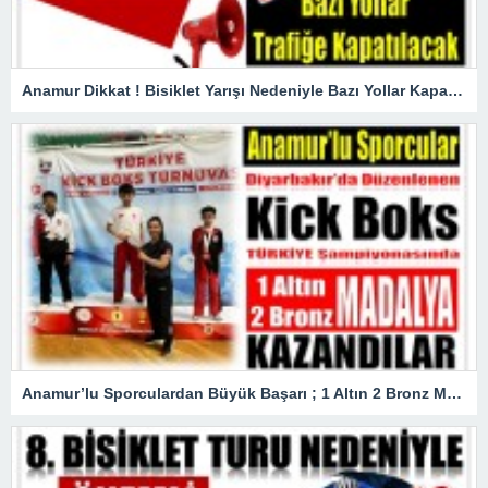
Anamur Dikkat ! Bisiklet Yarışı Nedeniyle Bazı Yollar Kapanacak
Anamur’lu Sporculardan Büyük Başarı ; 1 Altın 2 Bronz Madalya Kazandılar