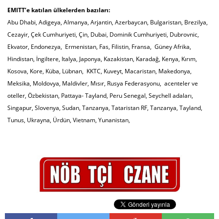
EMITT’e katılan ülkelerden bazıları:
Abu Dhabi, Adigeya, Almanya, Arjantin, Azerbaycan, Bulgaristan, Brezilya,
Cezayir, Çek Cumhuriyeti, Çin, Dubai, Dominik Cumhuriyeti, Dubrovnic,
Ekvator, Endonezya, Ermenistan, Fas, Filistin, Fransa, Güney Afrika,
Hindistan, İngiltere, Italya, Japonya, Kazakistan, Karadağ, Kenya, Kırım,
Kosova, Kore, Küba, Lübnan, KKTC, Kuveyt, Macaristan, Makedonya,
Meksika, Moldovya, Maldivler, Mısır, Rusya Federasyonu, acenteler ve
oteller, Özbekistan, Pattaya- Tayland, Peru Senegal, Seychell adaları,
Singapur, Slovenya, Sudan, Tanzanya, Tataristan RF, Tanzanya, Tayland,
Tunus, Ukrayna, Ürdün, Vietnam, Yunanistan,