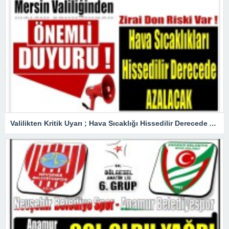
Valilikten Kritik Uyarı ; Hava Sıcaklığı Hissedilir Derecede Azalacak!