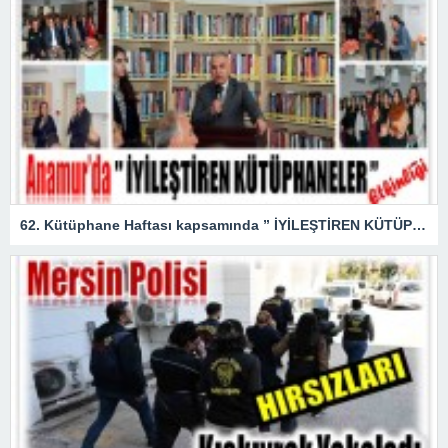
62. Kütüphane Haftası kapsamında ” İYİLEŞTİREN KÜTÜPHANELER ” etkinliği düzenlendi.