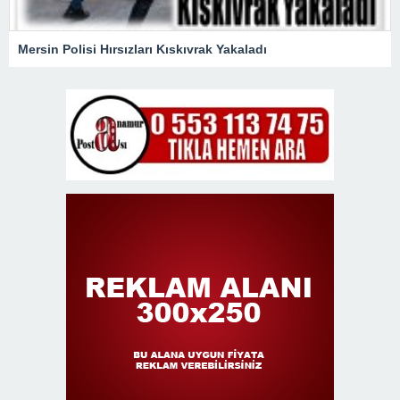
Mersin Polisi Hırsızları Kıskıvrak Yakaladı