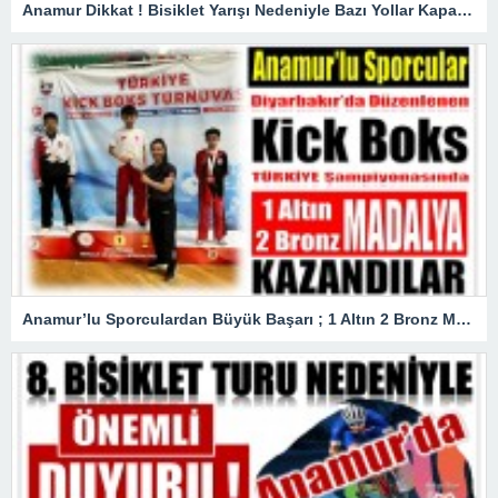
Anamur Dikkat ! Bisiklet Yarışı Nedeniyle Bazı Yollar Kapanacak
Anamur’lu Sporculardan Büyük Başarı ; 1 Altın 2 Bronz Madalya Kazandılar