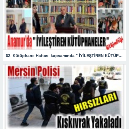
62. Kütüphane Haftası kapsamında ” İYİLEŞTİREN KÜTÜPHANELER ” etkinliği düzenlendi.