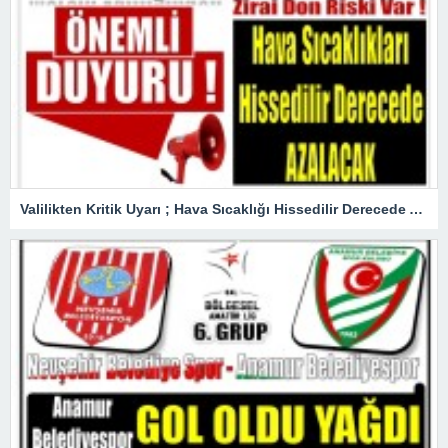
Valilikten Kritik Uyarı ; Hava Sıcaklığı Hissedilir Derecede Azalacak!