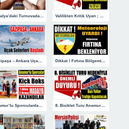
Antalya’daki Turnuvada Şampiyon Anamur’dan
Valilikten Kritik Uyarı ; Hava Sıcaklığı Hissedilir Derecede Azalacak!
Gazipaşa – Ankara Uçak Seferleri Başladı
Dikkat ! Fırtına Bölgemizde Etkili Olacak
Anamur’lu Sporculardan Büyük Başarı ; 1 Altın 2 Bronz Madalya Kazandılar
8. Bisiklet Turu Anamur’dan Başlıyor. Bazı Yollar Trafiğe Kapatılacak