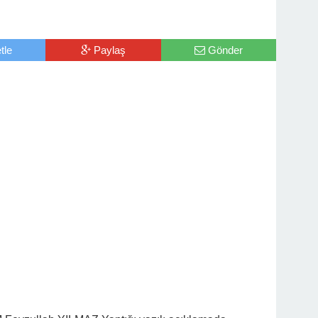
tle
Paylaş
Gönder