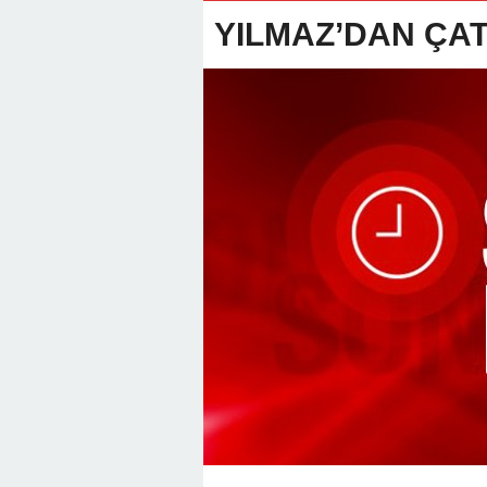
22:01 -
Anamur Milli Eğitimde Göre
YILMAZ’DAN ÇA