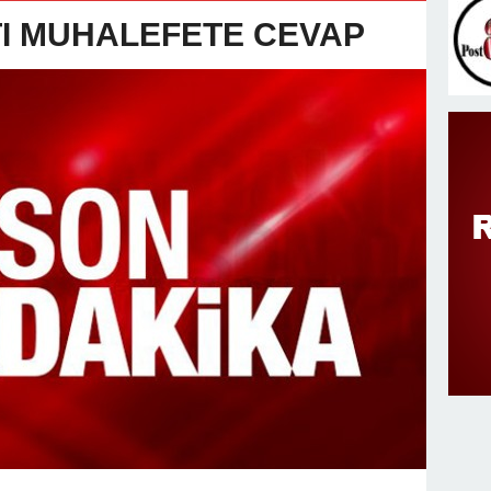
v Değişimi : Hasan DOĞAN Atandı
TI MUHALEFETE CEVAP