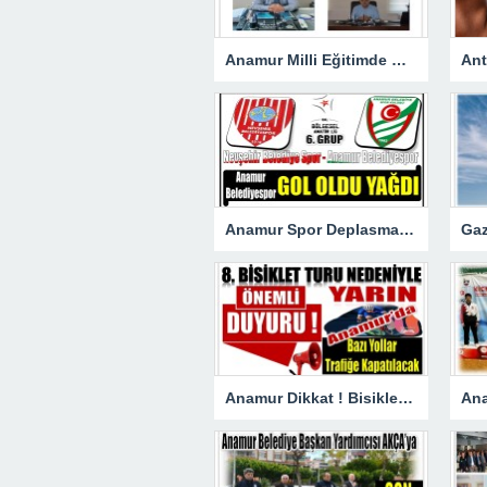
Anamur Milli Eğitimde Görev Değişimi : Hasan DOĞAN Atandı
Anamur Spor Deplasmanda Gol Oldu Yağdı!
Anamur Dikkat ! Bisiklet Yarışı Nedeniyle Bazı Yollar Kapanacak