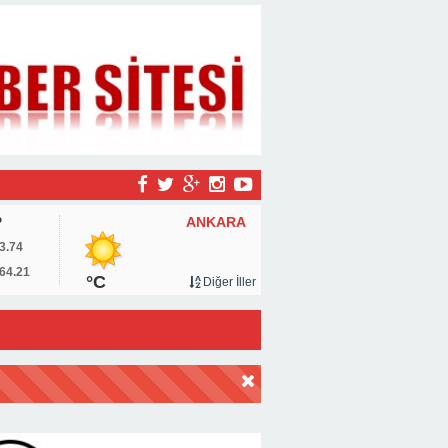
ANKARA
P
3.74
64.21
°C
Diğer İller