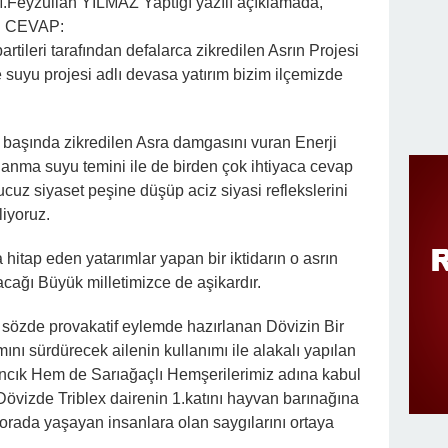
Feyzullah YILMAZ Yaptığı yazılı açıklamada,
 CEVAP:
rtileri tarafından defalarca zikredilen Asrın Projesi
 suyu projesi adlı devasa yatırım bizim ilçemizde
 başında zikredilen Asra damgasını vuran Enerji
anma suyu temini ile de birden çok ihtiyaca cevap
ucuz siyaset peşine düşüp aciz siyasi reflekslerini
liyoruz.
ra hitap eden yatarımlar yapan bir iktidarın o asrın
acağı Büyük milletimizce de aşikardır.
 sözde provakatif eylemde hazırlanan Dövizin Bir
ını sürdürecek ailenin kullanımı ile alakalı yapılan
cık Hem de Sarıağaçlı Hemşerilerimiz adına kabul
Dövizde Triblex dairenin 1.katını hayvan barınağına
 orada yaşayan insanlara olan saygılarını ortaya