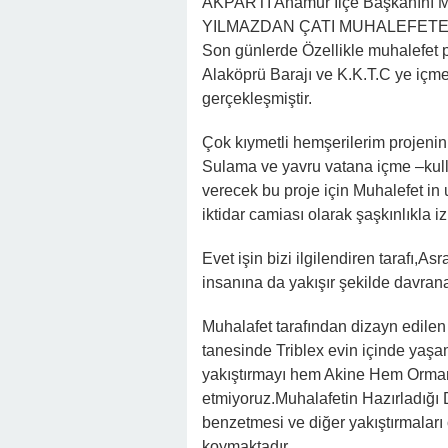
AKPARTİ Anamur İlçe Başkanını M.
YILMAZDAN ÇATI MUHALEFETE
Son günlerde Özellikle muhalefet pa
Alaköprü Barajı ve K.K.T.C ye içme
gerçekleşmiştir.
Çok kıymetli hemşerilerim projenin
Sulama ve yavru vatana içme –kull
verecek bu proje için Muhalefet in 
iktidar camiası olarak şaşkınlıkla iz
Evet işin bizi ilgilendiren tarafı,As
insanına da yakışır şekilde davran
Muhalafet tarafından dizayn edilen
tanesinde Triblex evin içinde yaşam
yakıştırmayı hem Akine Hem Orman
etmiyoruz.Muhalafetin Hazırladığı 
benzetmesi ve diğer yakıştırmaları
koymaktadır.