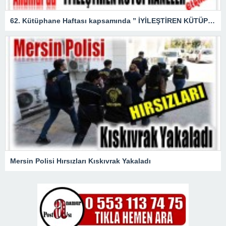
62. Kütüphane Haftası kapsamında ” İYİLEŞTİREN KÜTÜPHANELER ” etkinliği düzenlendi.
Mersin Polisi Hırsızları Kıskıvrak Yakaladı