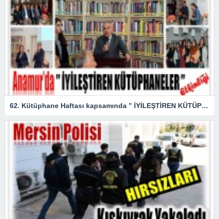
62. Kütüphane Haftası kapsamında ” İYİLEŞTİREN KÜTÜPHANELER ” etkinliği düzenlendi.