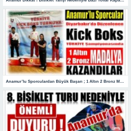
Anamur Dikkat ! Bisiklet Yarışı Nedeniyle Bazı Yollar Kapanacak
Anamur’lu Sporculardan Büyük Başarı ; 1 Altın 2 Bronz Madalya Kazandılar