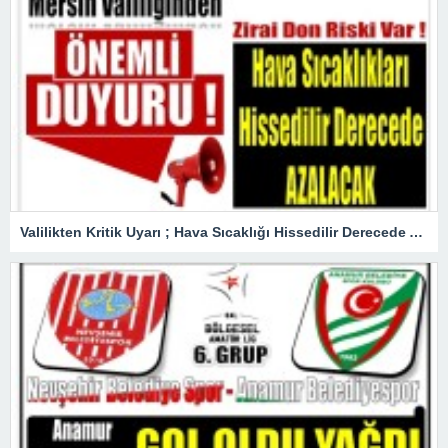
Valilikten Kritik Uyarı ; Hava Sıcaklığı Hissedilir Derecede Azalacak!