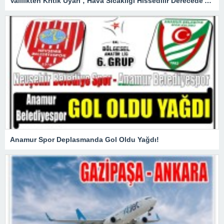
Valilikten Kritik Uyarı ; Hava Sıcaklığı Hissedilir Derecede Azalacak!
Anamur Spor Deplasmanda Gol Oldu Yağdı!