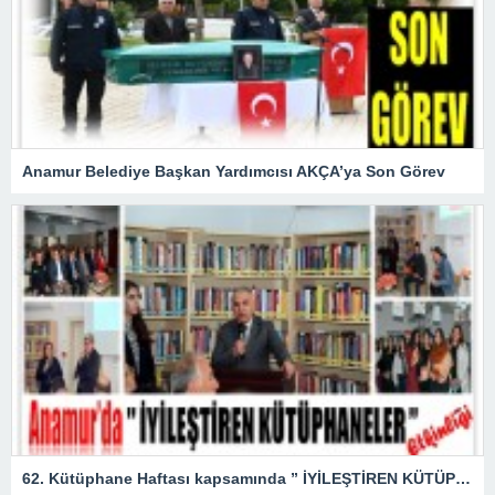
Anamur Belediye Başkan Yardımcısı AKÇA’ya Son Görev
62. Kütüphane Haftası kapsamında ” İYİLEŞTİREN KÜTÜPHANELER ” etkinliği düzenlendi.