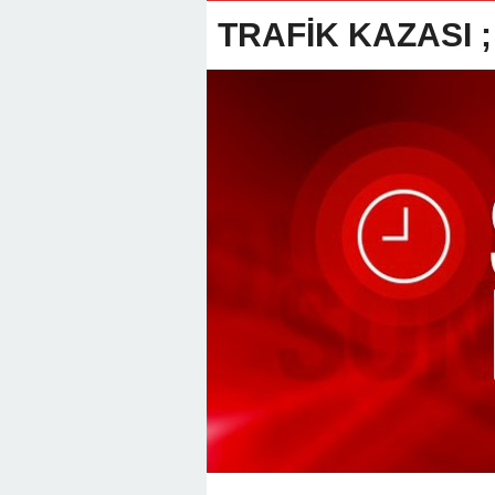
22:01 -
Anamur Milli Eğitimde Göre
TRAFİK KAZASI ;