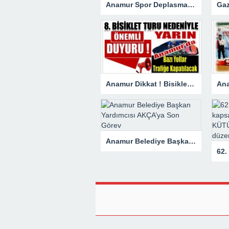
Anamur Spor Deplasmanda Gol Oldu Yağdı!
Anamur Dikkat ! Bisiklet Yarışı Nedeniyle Bazı Yollar Kapanacak
Anamur Belediye Başkan Yardımcısı AKÇA’ya Son Görev