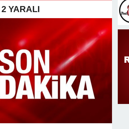
v Değişimi : Hasan DOĞAN Atandı
 2 YARALI