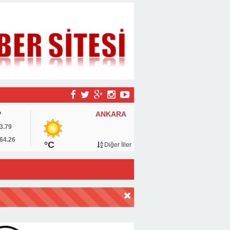
ANKARA
P
3.79
64.26
°C
Diğer İller