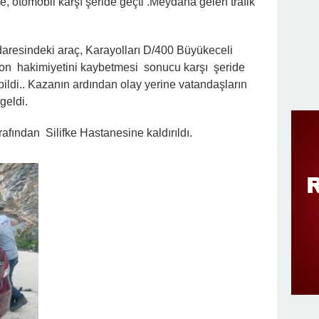
e, otomobil karşı şeride geçti .Meydana gelen trafik
esindeki araç, Karayolları D/400 Büyükeceli
on hakimiyetini kaybetmesi sonucu karşı şeride
bildi.. Kazanın ardından olay yerine vatandaşların
geldi.
arafından Silifke Hastanesine kaldırıldı.