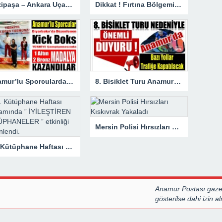
Gazipaşa – Ankara Uçak Seferleri Başladı
Dikkat ! Fırtına Bölgemizde Etkili Olacak
Anamur’lu Sporculardan Büyük Başarı ; 1 Altın 2 Bronz Madalya Kazandılar
8. Bisiklet Turu Anamur’dan Başlıyor. Bazı Yollar Trafiğe Kapatılacak
Mersin Polisi Hırsızları Kıskıvrak Yakaladı
62. Kütüphane Haftası kapsamında ” İYİLEŞTİREN KÜTÜPHANELER ” etkinliği düzenlendi.
Anamur Postası gazet
gösterilse dahi izin 