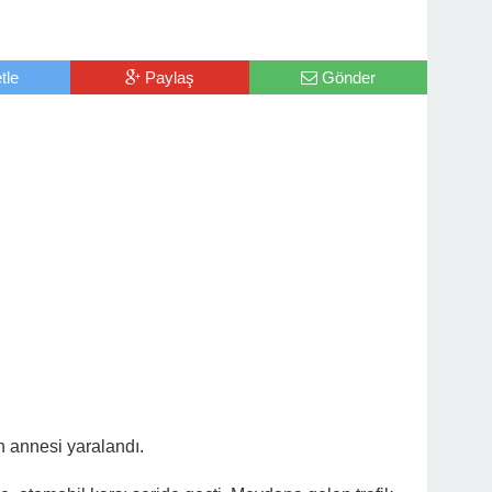
tle
Paylaş
Gönder
 annesi yaralandı.