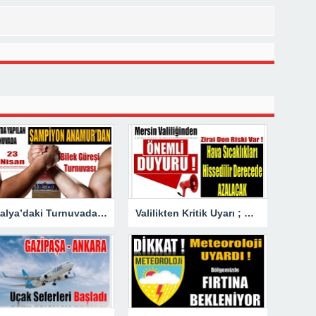
Antalya’daki Turnuvada Şampiyon Anamur’dan
Valilikten Kritik Uyarı ; Hava Sıcaklığı Hissedilir Derecede Azalacak!