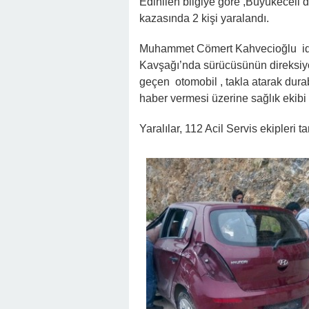
Edinilen bilgiye göre ,Büyükeceli’d
kazasında 2 kişi yaralandı.
Muhammet Cömert Kahvecioğlu idar
Kavşağı’nda sürücüsünün direksiy
geçen otomobil , takla atarak dura
haber vermesi üzerine sağlık ekibi 
Yaralılar, 112 Acil Servis ekipleri t