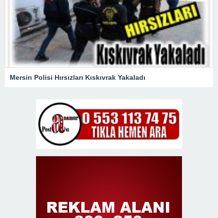
Mersin Polisi Hırsızları Kıskıvrak Yakaladı