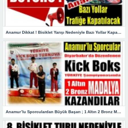
Anamur Dikkat ! Bisiklet Yarışı Nedeniyle Bazı Yollar Kapanacak
Anamur’lu Sporculardan Büyük Başarı ; 1 Altın 2 Bronz Madalya Kazandılar