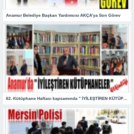
Anamur Belediye Başkan Yardımcısı AKÇA’ya Son Görev
62. Kütüphane Haftası kapsamında ” İYİLEŞTİREN KÜTÜPHANELER ” etkinliği düzenlendi.