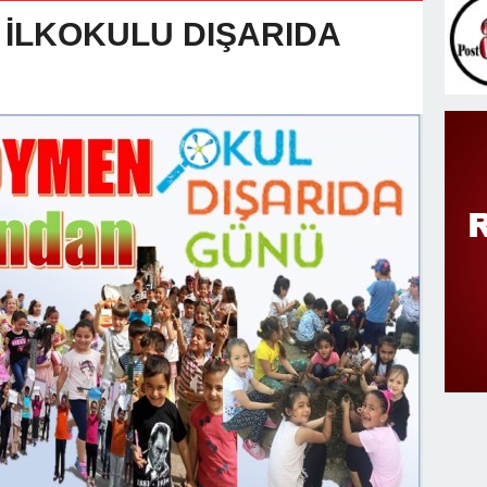
v Değişimi : Hasan DOĞAN Atandı
İLKOKULU DIŞARIDA