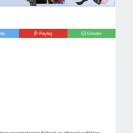
tle
Paylaş
Gönder