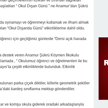
an geçirmelerinin fiziksel ve zihinsel sağlıkları
aşlatılan “ Okul Dışarı Günü ” ne Anamur’dan Şükrü
da oynamayı ve öğrenmeyi kutlamak ve ilham almak
lan “Okul Dışarıda Günü” etkinliklerine dahil oldu.
öğrenci için geçtiğimiz günlerde “Dersi açık havada
na destek veren Anamur Şükrü Köymen İlkokulu
amada , “ Okulumuz öğrenci ve öğretmenleri ile bu
yıs’ta çeşitli etkinliklerde bulunduk. Etkinlik
ulunan parka çiçek diktiler, killerle geometrik şekiller
a’daki kardeş sınıflarına mektup gönderdiler.
ılar ve komşu okula giderek oradaki arkadaşlarıyla