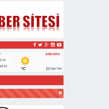
ANKARA
P
3.74
64.21
°C
Diğer İller