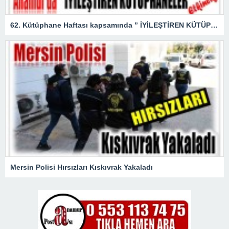
62. Kütüphane Haftası kapsamında ” İYİLEŞTİREN KÜTÜPHANELER ” etkinliği düzenlendi.
Mersin Polisi Hırsızları Kıskıvrak Yakaladı