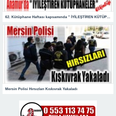
62. Kütüphane Haftası kapsamında ” İYİLEŞTİREN KÜTÜPHANELER ” etkinliği düzenlendi.
Mersin Polisi Hırsızları Kıskıvrak Yakaladı