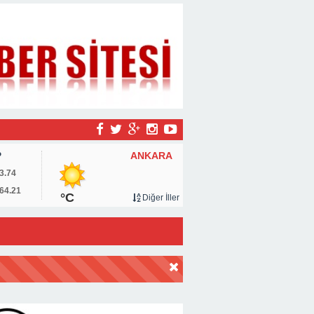
ANKARA
P
3.74
64.21
°C
Diğer İller