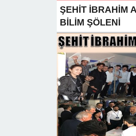
22:01 -
Anamur Milli Eğitimde Göre
ŞEHİT İBRAHİM 
BİLİM ŞÖLENİ