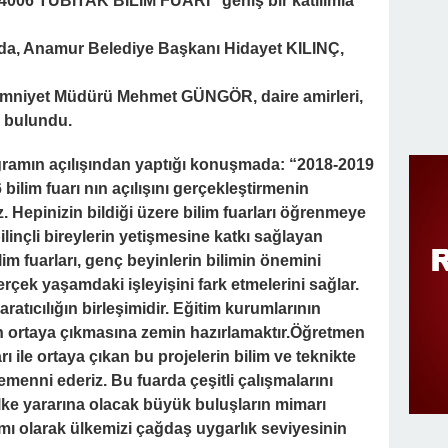
“4006 TÜBİTAK BİLİM FUARI” geniş bir katılımla
da, Anamur Belediye Başkanı Hidayet KILINÇ,
mniyet Müdürü Mehmet GÜNGÖR, daire amirleri,
r bulundu.
amın açılışından yaptığı konuşmada: “2018-2019
bilim fuarı nın açılışını gerçekleştirmenin
. Hepinizin bildiği üzere bilim fuarları öğrenmeye
ilinçli bireylerin yetişmesine katkı sağlayan
im fuarları, genç beyinlerin bilimin önemini
erçek yaşamdaki işleyişini fark etmelerini sağlar.
aratıcılığın birleşimidir. Eğitim kurumlarının
ğın ortaya çıkmasına zemin hazırlamaktır.Öğretmen
rı ile ortaya çıkan bu projelerin bilim ve teknikte
emenni ederiz. Bu fuarda çeşitli çalışmalarını
ülke yararına olacak büyük buluşların mimarı
adamı olarak ülkemizi çağdaş uygarlık seviyesinin