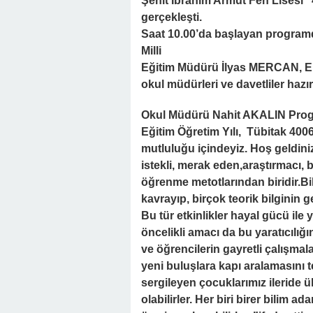
Şehit İbrahim Armut Fen Lisesi 
gerçekleşti.
Saat 10.00’da başlayan program
Milli
Eğitim Müdürü İlyas MERCAN, E
okul müdürleri ve davetliler hazı
Okul Müdürü Nahit AKALIN Progr
Eğitim Öğretim Yılı, Tübitak 4006 
mutluluğu içindeyiz. Hoş geldiniz
istekli, merak eden,araştırmacı, b
öğrenme metotlarından biridir.Bil
kavrayıp, birçok teorik bilginin g
Bu tür etkinlikler hayal gücü ile y
öncelikli amacı da bu yaratıcılı
ve öğrencilerin gayretli çalışmala
yeni buluşlara kapı aralamasını t
sergileyen çocuklarımız ileride 
olabilirler. Her biri birer bilim 