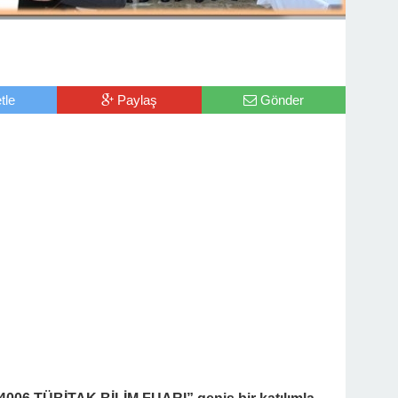
tle
Paylaş
Gönder