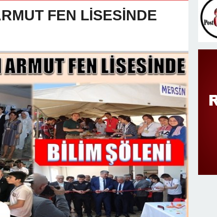
v Değişimi : Hasan DOĞAN Atandı
ARMUT FEN LİSESİNDE