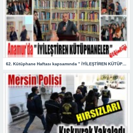
62. Kütüphane Haftası kapsamında ” İYİLEŞTİREN KÜTÜPHANELER ” etkinliği düzenlendi.