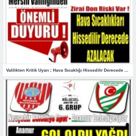
Valilikten Kritik Uyarı ; Hava Sıcaklığı Hissedilir Derecede Azalacak!