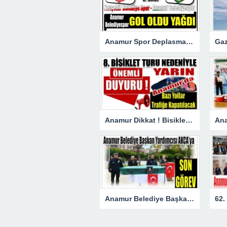
Anamur Spor Deplasmanda Gol Oldu Yağdı!
Anamur Dikkat ! Bisiklet Yarışı Nedeniyle Bazı Yollar Kapanacak
Anamur Belediye Başkan Yardımcısı AKÇA’ya Son Görev