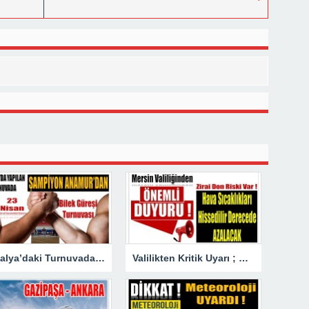
Antalya’daki Turnuvada Şampiyon Anamur’dan
Valilikten Kritik Uyarı ; Hava Sıcaklığı Hissedilir Derecede Azalacak!