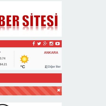
ANKARA
P
3.74
64.21
°C
Diğer İller