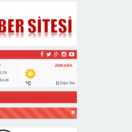
ANKARA
P
3.79
64.26
°C
Diğer İller