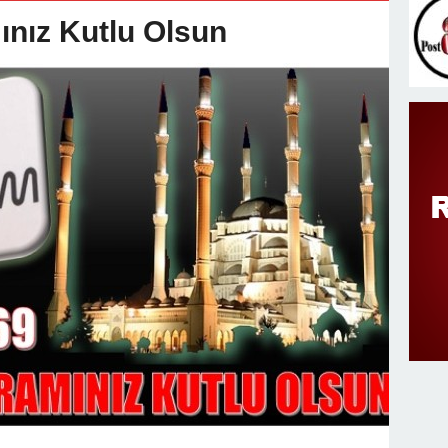
v Değişimi : Hasan DOĞAN Atandı
nız Kutlu Olsun