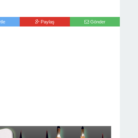
tle
Paylaş
Gönder