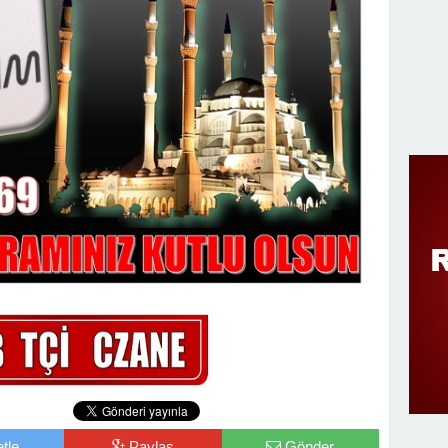
tle
Paylaş
Gönder