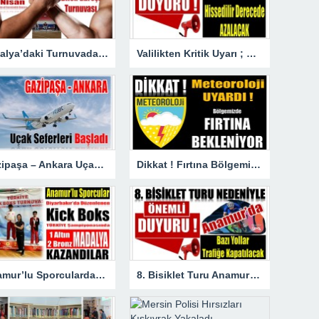
Antalya’daki Turnuvada Şampiyon Anamur’dan
Valilikten Kritik Uyarı ; Hava Sıcaklığı Hissedilir Derecede Azalacak!
Gazipaşa – Ankara Uçak Seferleri Başladı
Dikkat ! Fırtına Bölgemizde Etkili Olacak
Anamur’lu Sporculardan Büyük Başarı ; 1 Altın 2 Bronz Madalya Kazandılar
8. Bisiklet Turu Anamur’dan Başlıyor. Bazı Yollar Trafiğe Kapatılacak