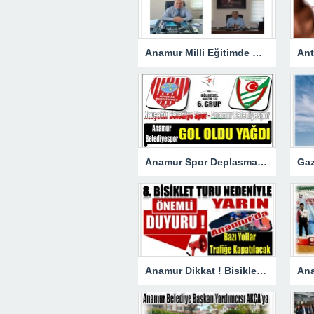
Anamur Milli Eğitimde Görev Değişimi : Hasan DOĞAN Atandı
Anamur Spor Deplasmanda Gol Oldu Yağdı!
Anamur Dikkat ! Bisiklet Yarışı Nedeniyle Bazı Yollar Kapanacak