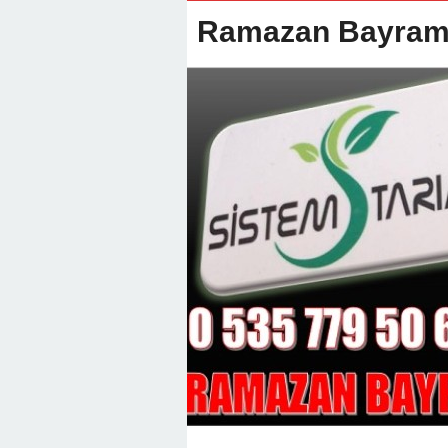
22:01 -
Anamur Milli Eğitimde Göre
Ramazan Bayramı