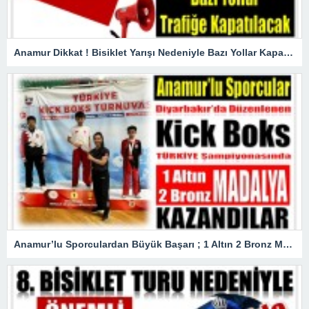
Anamur Dikkat ! Bisiklet Yarışı Nedeniyle Bazı Yollar Kapanacak
Anamur’lu Sporculardan Büyük Başarı ; 1 Altın 2 Bronz Madalya Kazandılar