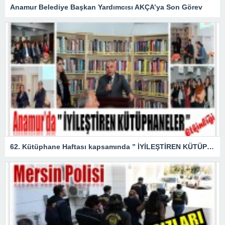
Anamur Belediye Başkan Yardımcısı AKÇA’ya Son Görev
62. Kütüphane Haftası kapsamında ” İYİLEŞTİREN KÜTÜPHANELER ” etkinliği düzenlendi.