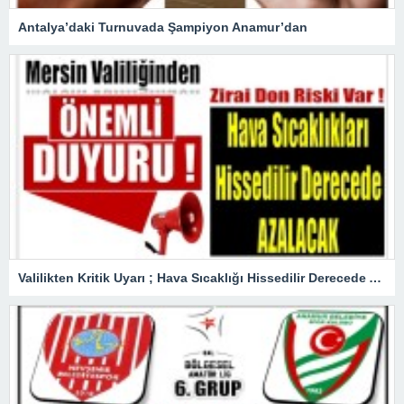
Antalya’daki Turnuvada Şampiyon Anamur’dan
Valilikten Kritik Uyarı ; Hava Sıcaklığı Hissedilir Derecede Azalacak!