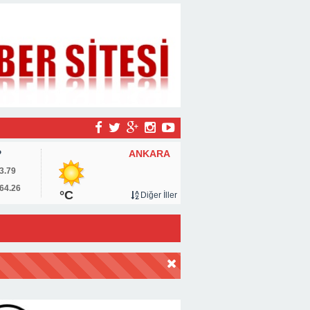
ANKARA
P
3.79
64.26
°C
Diğer İller