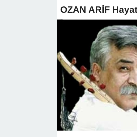
22:01 -
Anamur Milli Eğitimde Göre
OZAN ARİF Hayatı