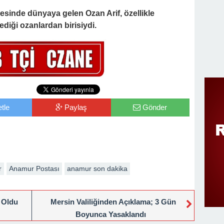
çesinde dünyaya gelen Ozan Arif, özellikle
ediği ozanlardan birisiydi.
tle
Paylaş
Gönder
r
Anamur Postası
anamur son dakika
 Oldu
Mersin Valiliğinden Açıklama; 3 Gün
Boyunca Yasaklandı