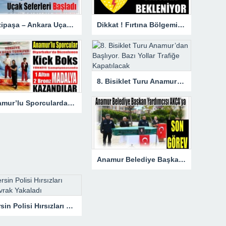
Gazipaşa – Ankara Uçak Seferleri Başladı
Dikkat ! Fırtına Bölgemizde Etkili Olacak
8. Bisiklet Turu Anamur’dan Başlıyor. Bazı Yollar Trafiğe Kapatılacak
Anamur’lu Sporculardan Büyük Başarı ; 1 Altın 2 Bronz Madalya Kazandılar
Anamur Belediye Başkan Yardımcısı AKÇA’ya Son Görev
Mersin Polisi Hırsızları Kıskıvrak Yakaladı