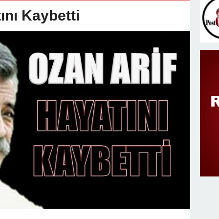
v Değişimi : Hasan DOĞAN Atandı
nı Kaybetti