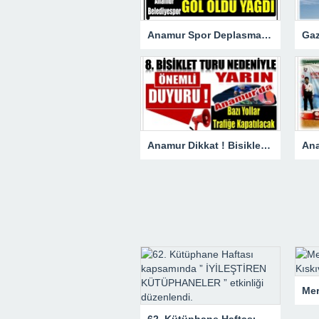
Anamur Spor Deplasmanda Gol Oldu Yağdı!
Anamur Dikkat ! Bisiklet Yarışı Nedeniyle Bazı Yollar Kapanacak
62. Kütüphane Haftası kapsamında ” İYİLEŞTİREN KÜTÜPHANELER ” etkinliği düzenlendi.