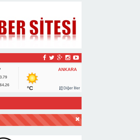
ANKARA
P
3.79
64.26
°C
Diğer İller