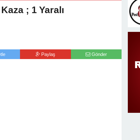
v Değişimi : Hasan DOĞAN Atandı
aza ; 1 Yaralı
tle
Paylaş
Gönder