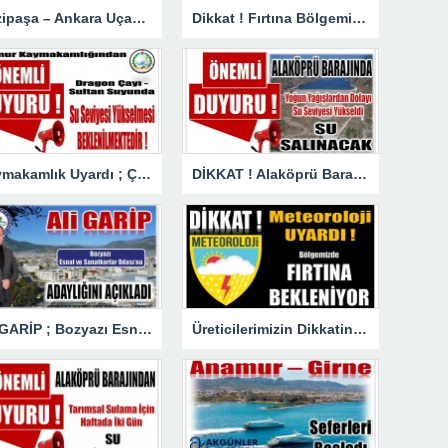
Gazipaşa – Ankara Uçak Seferleri Başladı
Dikkat ! Fırtına Bölgemizde Etkili Olacak
Kaymakamlık Uyardı ; Çay ve Dere Yataklarına 50 Metreden Fazla Yaklaşmayın
DİKKAT ! Alaköprü Barajından Su Salınacak
Ali GARİP ; Bozyazı Esnaf ve Sanatkarlar Odası’na Adaylığını Açıkladı
Üreticilerimizin Dikkatine ! Fırtına Bekleniyor