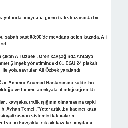
karayolunda meydana gelen trafik kazasında bir
bu sabah saat 08:00’de meydana gelen kazada, Ali
andı.
n çıkan Ali Özbek , Ören kavşağında Antalya
ehmet Şimşek yönetimindeki 01 EGU 24 plakalı
i ile yola savrulan Ali Özbek yaralandı.
 Özel Anamur Anamed Hastanesine kaldırılan
 olduğu ve hemen ameliyata alındığı öğrenildi.
r , kavşakta trafik ışığının olmamasına tepki
bi Ayhan Temel ,”Yeter artık ,bu kaçıncı kaza.
sinyalizasyon sistemini takmalarını
r yol ve bu kavşakta sık sık kazalar meydana