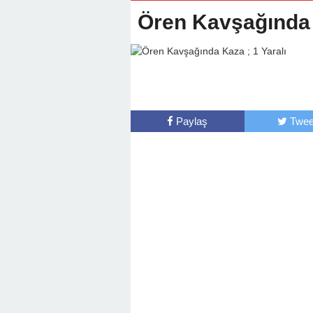
22:01 -
Anamur Milli Eğitimde Göre
Ören Kavşağında K
Paylaş
Twee