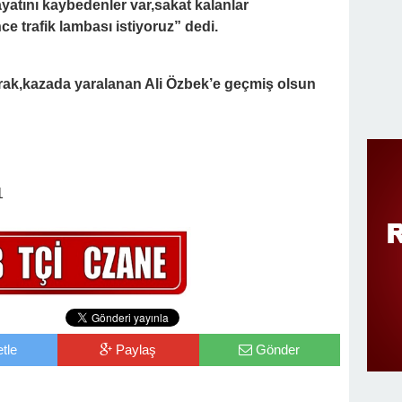
ayatını kaybedenler var,sakat kalanlar
ce trafik lambası istiyoruz” dedi.
rak,kazada yaralanan Ali Özbek’e geçmiş olsun
tle
Paylaş
Gönder