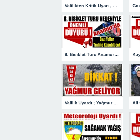
Valilikten Kritik Uyarı ; Hava Sıcaklığı Hissedilir Derecede Azalacak!
8. Bisiklet Turu Anamur’dan Başlıyor. Bazı Yollar Trafiğe Kapatılacak
Valilik Uyardı ; Yağmur Sabah Saatlerinden İtibaren Etkili Olacak