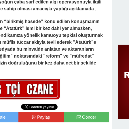
 yoğun çaba sarf edilen algı operasyonuyla ilgili
 sahip olması amacıyla yaptığı açıklamada ;
i için “birikmiş hasede” konu edilen konuşmamın
e “Atatürk” ismi bir kez dahi yer almazken,
endikamıza yönelik kamuoyu tepkisi oluşturmak
ı müflis tüccar aklıyla tevil ederek “Atatürk”e
medyada bu minvalde anlatan ve aktaranların
“eğitim” noktasındaki “reform” ve “müfredat”
zin doğruluğunu bir kez daha net bir şekilde
tle
Paylaş
Gönder