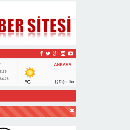
ANKARA
P
3.79
64.26
°C
Diğer İller