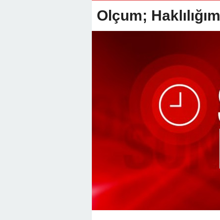
22:01 -
Anamur Milli Eğitimde Göre
Olçum; Haklılığım