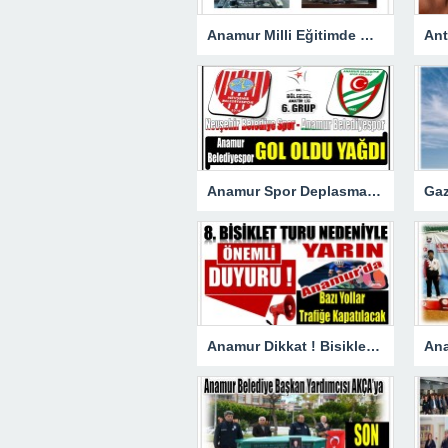
Anamur Milli Eğitimde Görev Değişimi : Hasan DOĞAN Atandı
Anamur Spor Deplasmanda Gol Oldu Yağdı!
Anamur Dikkat ! Bisiklet Yarışı Nedeniyle Bazı Yollar Kapanacak