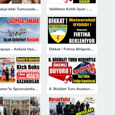
Antalya’daki Turnuvada Şampiyon Anamur’dan
Valilikten Kritik Uyarı ; Hava Sıcaklığı Hissedilir Derecede Azalacak!
Gazipaşa – Ankara Uçak Seferleri Başladı
Dikkat ! Fırtına Bölgemizde Etkili Olacak
Anamur’lu Sporculardan Büyük Başarı ; 1 Altın 2 Bronz Madalya Kazandılar
8. Bisiklet Turu Anamur’dan Başlıyor. Bazı Yollar Trafiğe Kapatılacak