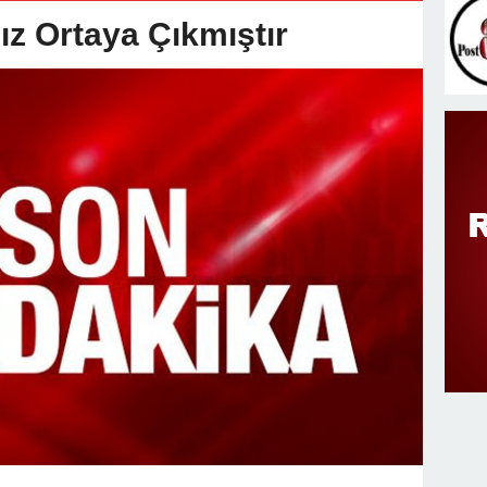
v Değişimi : Hasan DOĞAN Atandı
ız Ortaya Çıkmıştır