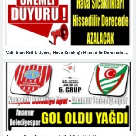
Valilikten Kritik Uyarı ; Hava Sıcaklığı Hissedilir Derecede Azalacak!