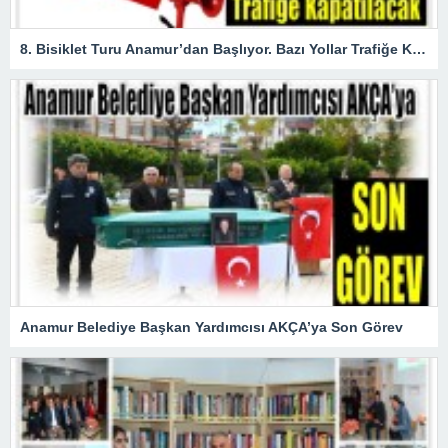
8. Bisiklet Turu Anamur’dan Başlıyor. Bazı Yollar Trafiğe Kapatılacak
Anamur Belediye Başkan Yardımcısı AKÇA’ya Son Görev