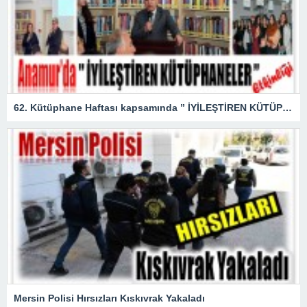
62. Kütüphane Haftası kapsamında ” İYİLEŞTİREN KÜTÜPHANELER ” etkinliği düzenlendi.
Mersin Polisi Hırsızları Kıskıvrak Yakaladı