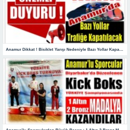
Anamur Dikkat ! Bisiklet Yarışı Nedeniyle Bazı Yollar Kapanacak
Anamur’lu Sporculardan Büyük Başarı ; 1 Altın 2 Bronz Madalya Kazandılar