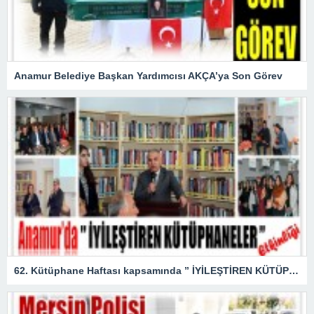
Anamur Belediye Başkan Yardımcısı AKÇA’ya Son Görev
62. Kütüphane Haftası kapsamında ” İYİLEŞTİREN KÜTÜPHANELER ” etkinliği düzenlendi.