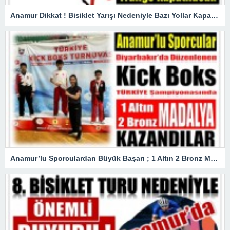
Anamur Dikkat ! Bisiklet Yarışı Nedeniyle Bazı Yollar Kapanacak
Anamur’lu Sporculardan Büyük Başarı ; 1 Altın 2 Bronz Madalya Kazandılar