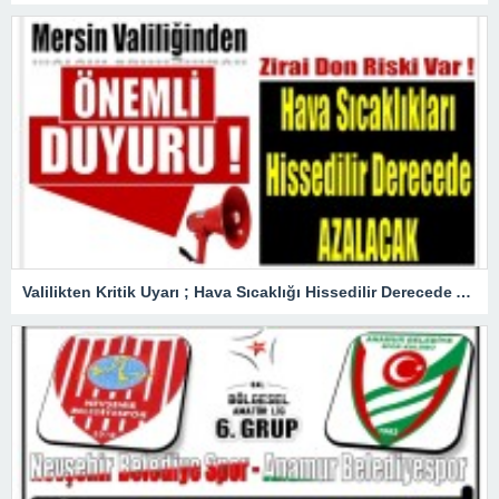
Valilikten Kritik Uyarı ; Hava Sıcaklığı Hissedilir Derecede Azalacak!