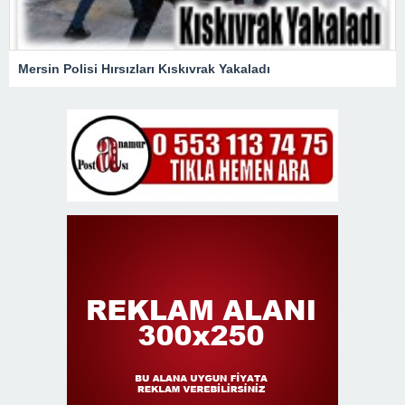
Mersin Polisi Hırsızları Kıskıvrak Yakaladı