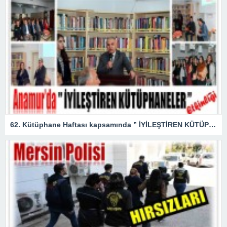
62. Kütüphane Haftası kapsamında ” İYİLEŞTİREN KÜTÜPHANELER ” etkinliği düzenlendi.