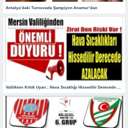
Antalya’daki Turnuvada Şampiyon Anamur’dan
Valilikten Kritik Uyarı ; Hava Sıcaklığı Hissedilir Derecede Azalacak!