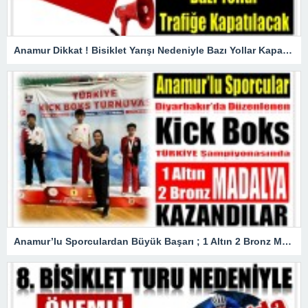
Anamur Dikkat ! Bisiklet Yarışı Nedeniyle Bazı Yollar Kapanacak
Anamur’lu Sporculardan Büyük Başarı ; 1 Altın 2 Bronz Madalya Kazandılar