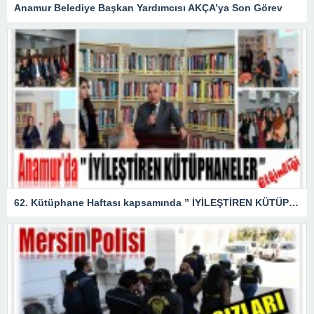
Anamur Belediye Başkan Yardımcısı AKÇA’ya Son Görev
62. Kütüphane Haftası kapsamında ” İYİLEŞTİREN KÜTÜPHANELER ” etkinliği düzenlendi.