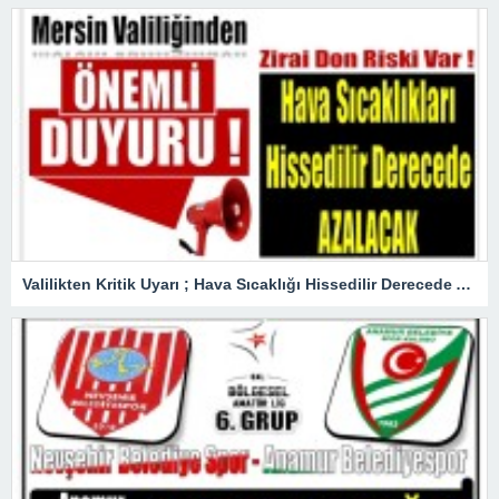
Valilikten Kritik Uyarı ; Hava Sıcaklığı Hissedilir Derecede Azalacak!