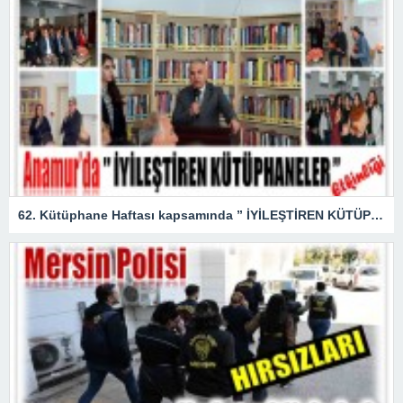
62. Kütüphane Haftası kapsamında ” İYİLEŞTİREN KÜTÜPHANELER ” etkinliği düzenlendi.