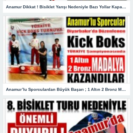
Anamur Dikkat ! Bisiklet Yarışı Nedeniyle Bazı Yollar Kapanacak
Anamur’lu Sporculardan Büyük Başarı ; 1 Altın 2 Bronz Madalya Kazandılar