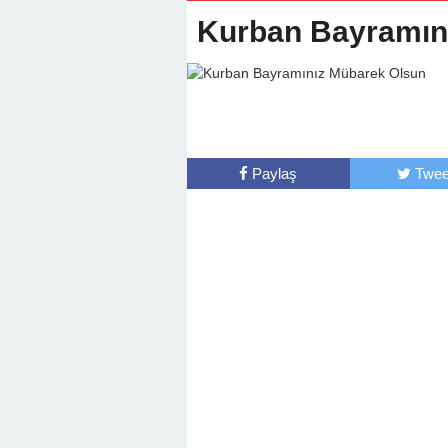
22:01 -
Anamur Milli Eğitimde Göre
Kurban Bayramın
Paylaş
Twee