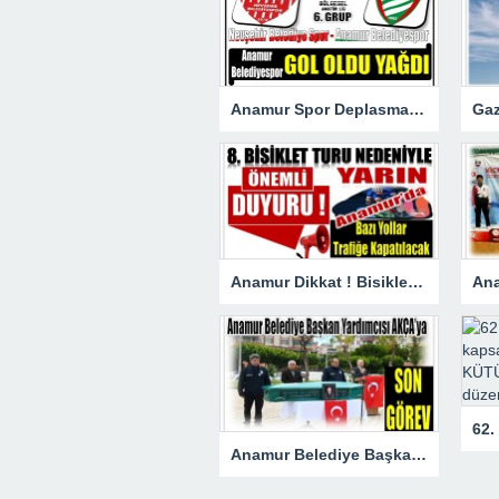
Anamur Spor Deplasmanda Gol Oldu Yağdı!
Anamur Dikkat ! Bisiklet Yarışı Nedeniyle Bazı Yollar Kapanacak
Anamur Belediye Başkan Yardımcısı AKÇA’ya Son Görev