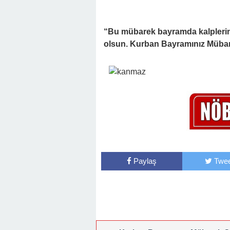
“Bu mübarek bayramda kalpleriniz
olsun. Kurban Bayramınız Müba
Paylaş
Twee