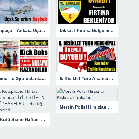
Gazipaşa – Ankara Uçak Seferleri Başladı
Dikkat ! Fırtına Bölgemizde Etkili Olacak
Anamur’lu Sporculardan Büyük Başarı ; 1 Altın 2 Bronz Madalya Kazandılar
8. Bisiklet Turu Anamur’dan Başlıyor. Bazı Yollar Trafiğe Kapatılacak
Mersin Polisi Hırsızları Kıskıvrak Yakaladı
62. Kütüphane Haftası kapsamında ” İYİLEŞTİREN KÜTÜPHANELER ” etkinliği düzenlendi.