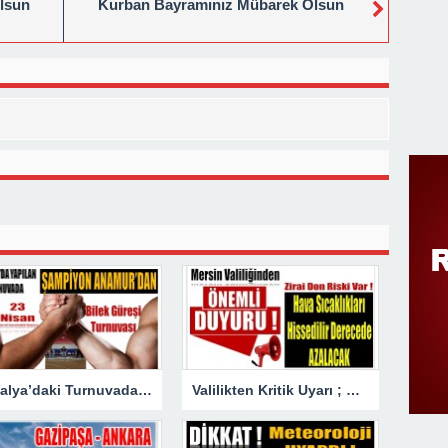
lsun
Kurban Bayramınız Mübarek Olsun
Antalya’daki Turnuvada Şampiyon Anamur’dan
Valilikten Kritik Uyarı ; Hava Sıcaklığı Hissedilir Derecede Azalacak!