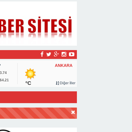
ANKARA
P
3.74
64.21
°C
Diğer İller