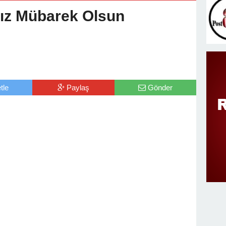
v Değişimi : Hasan DOĞAN Atandı
ız Mübarek Olsun
tle
Paylaş
Gönder