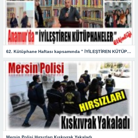
62. Kütüphane Haftası kapsamında ” İYİLEŞTİREN KÜTÜPHANELER ” etkinliği düzenlendi.
Mersin Polisi Hırsızları Kıskıvrak Yakaladı