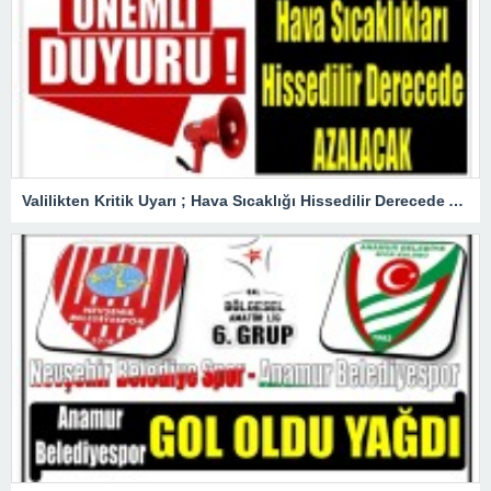
Valilikten Kritik Uyarı ; Hava Sıcaklığı Hissedilir Derecede Azalacak!