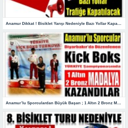
Anamur Dikkat ! Bisiklet Yarışı Nedeniyle Bazı Yollar Kapanacak
Anamur’lu Sporculardan Büyük Başarı ; 1 Altın 2 Bronz Madalya Kazandılar