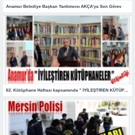
Anamur Belediye Başkan Yardımcısı AKÇA’ya Son Görev
62. Kütüphane Haftası kapsamında ” İYİLEŞTİREN KÜTÜPHANELER ” etkinliği düzenlendi.