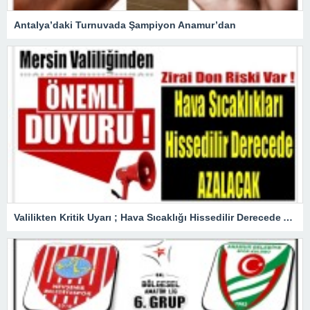
Antalya’daki Turnuvada Şampiyon Anamur’dan
Valilikten Kritik Uyarı ; Hava Sıcaklığı Hissedilir Derecede Azalacak!