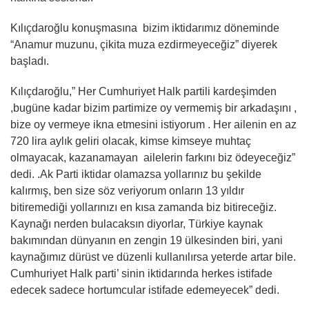
Kılıçdaroğlu konuşmasına bizim iktidarımız döneminde
“Anamur muzunu, çikita muza ezdirmeyeceğiz” diyerek
başladı.
Kılıçdaroğlu,” Her Cumhuriyet Halk partili kardeşimden
,bugüne kadar bizim partimize oy vermemiş bir arkadaşını ,
bize oy vermeye ikna etmesini istiyorum . Her ailenin en az
720 lira aylık geliri olacak, kimse kimseye muhtaç
olmayacak, kazanamayan ailelerin farkını biz ödeyeceğiz”
dedi. .Ak Parti iktidar olamazsa yollarınız bu şekilde
kalırmış, ben size söz veriyorum onların 13 yıldır
bitiremediği yollarınızı en kısa zamanda biz bitireceğiz.
Kaynağı nerden bulacaksın diyorlar, Türkiye kaynak
bakımından dünyanın en zengin 19 ülkesinden biri, yani
kaynağımız dürüst ve düzenli kullanılırsa yeterde artar bile.
Cumhuriyet Halk parti’ sinin iktidarında herkes istifade
edecek sadece hortumcular istifade edemeyecek” dedi.