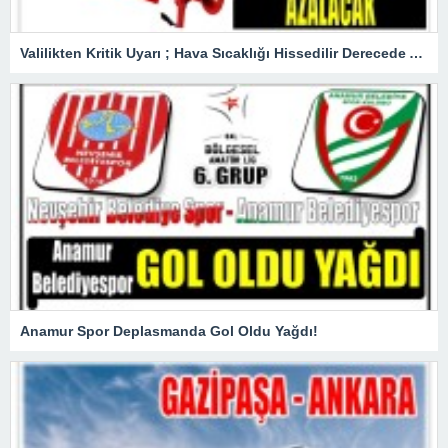
Valilikten Kritik Uyarı ; Hava Sıcaklığı Hissedilir Derecede Azalacak!
Anamur Spor Deplasmanda Gol Oldu Yağdı!