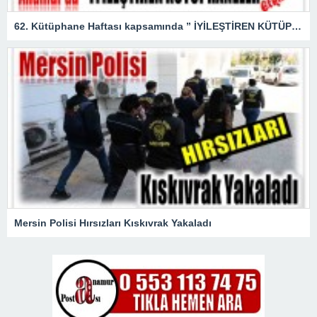
62. Kütüphane Haftası kapsamında ” İYİLEŞTİREN KÜTÜPHANELER ” etkinliği düzenlendi.
Mersin Polisi Hırsızları Kıskıvrak Yakaladı